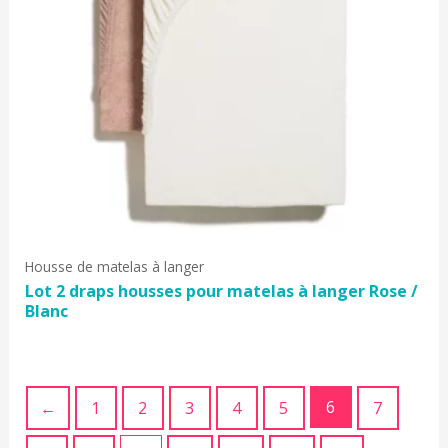
Housse de matelas à langer
Lot 2 draps housses pour matelas à langer Rose /
Blanc
6
←
1
2
3
4
5
7