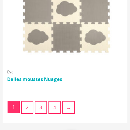
Eveil
Dalles mousses Nuages
1
2
3
4
→