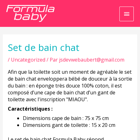
Men
princ
Navigation
de
l’article
Set de bain chat
/
Uncategorized
/ Par
jsdevwebaubert@gmail.com
Afin que la toilette soit un moment de agréable le set
de bain chat enveloppera bébé de douceur à la sortie
du bain : en éponge très douce 100% coton, il est
composé d’une cape de bain chat d’un gant de
toilette avec l'inscription "MIAOU".
Caractéristiques :
Dimensions cape de bain : 75 x 75 cm
Dimensions gant de toilette : 15 x 20 cm
Le set de bain chat Formula Baby répond