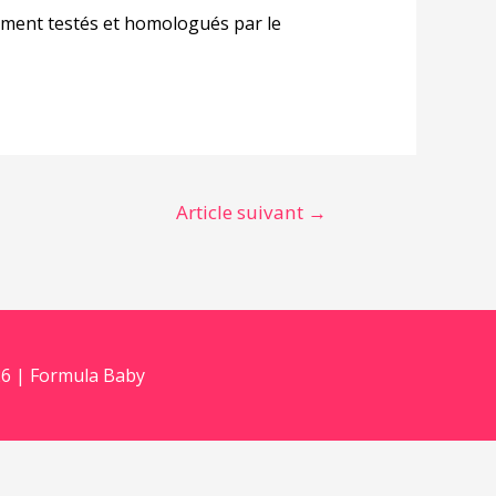
ement testés et homologués par le
Article suivant
→
6 | Formula Baby