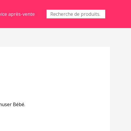
Recherche
vice après-vente
pour :
amuser Bébé.