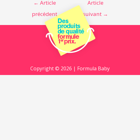
←
Article
Article
précédent
suivant
→
Copyright © 2026 | Formula Baby