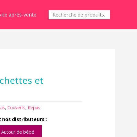
Recherche
vice après-vente
pour :
rchettes et
pas
,
Couverts
,
Repas
 nos distributeurs :
Autour de bébé