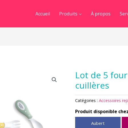
Accueil
Produits
À propos
Ser
Lot de 5 fou
cuillères
Catégories :
Accessoires re
Produit disponible chez
Aubert